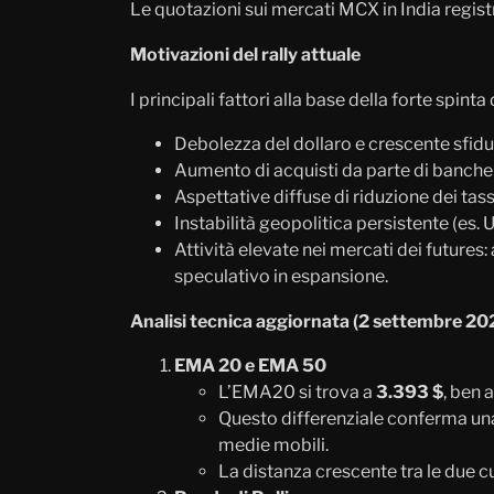
Le quotazioni sui mercati MCX in India regist
Motivazioni del rally attuale
I principali fattori alla base della forte spinta
Debolezza del dollaro e crescente sfid
Aumento di acquisti da parte di banche cen
Aspettative diffuse di riduzione dei tas
Instabilità geopolitica persistente (es. 
Attività elevate nei mercati dei future
speculativo in espansione.
Analisi tecnica aggiornata (2 settembre 20
EMA 20 e EMA 50
L’EMA20 si trova a
3.393 $
, ben 
Questo differenziale conferma una
medie mobili.
La distanza crescente tra le due cu