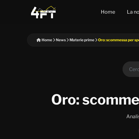
Home
La no
Home
News
Materie prime
Oro: scommessa per spe
Oro: scommes
Anali