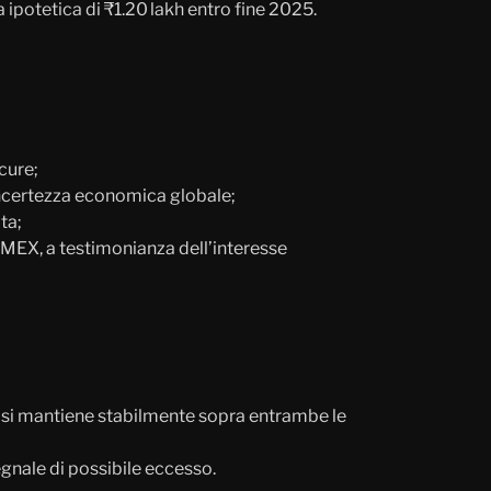
a ipotetica di ₹1.20 lakh entro fine 2025.
icure;
i incertezza economica globale;
ta;
OMEX, a testimonianza dell’interesse
e si mantiene stabilmente sopra entrambe le
egnale di possibile eccesso.