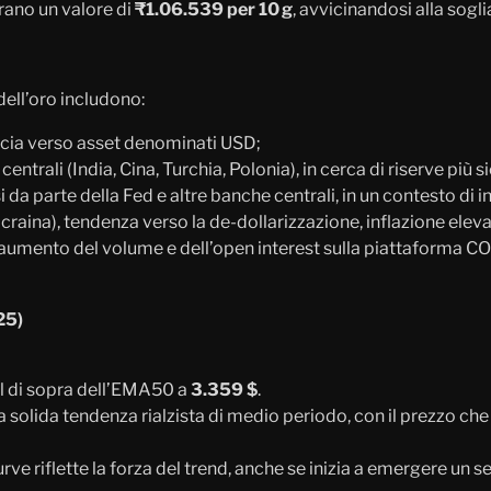
rano un valore di
₹1.06.539 per 10 g
, avvicinandosi alla sogli
 dell’oro includono:
ucia verso asset denominati USD;
trali (India, Cina, Turchia, Polonia), in cerca di riserve più s
si da parte della Fed e altre banche centrali, in un contesto d
Ucraina), tendenza verso la de‑dollarizzazione, inflazione eleva
s: aumento del volume e dell’open interest sulla piattaforma C
25)
al di sopra dell’EMA50 a
3.359 $
.
 solida tendenza rialzista di medio periodo, con il prezzo ch
rve riflette la forza del trend, anche se inizia a emergere un s