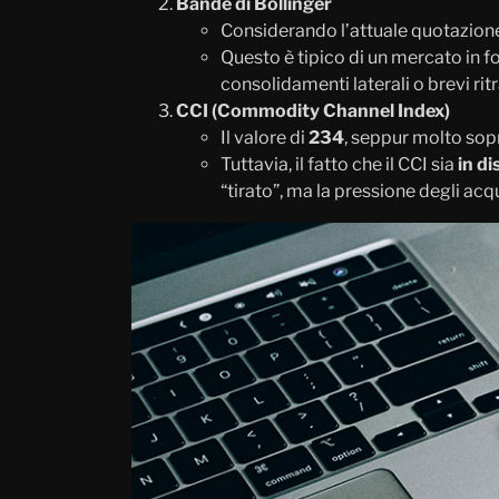
Bande di Bollinger
Considerando l’attuale quotazion
Questo è tipico di un mercato in f
consolidamenti laterali o brevi rit
CCI (Commodity Channel Index)
Il valore di
234
, seppur molto sop
Tuttavia, il fatto che il CCI sia
in di
“tirato”, ma la pressione degli ac