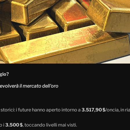
gio?
volverà il mercato dell'oro
storici: i future hanno aperto intorno a
3.517,90 $
/oncia, in r
o i
3.500 $
, toccando livelli mai visti.