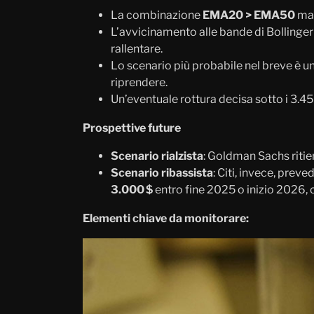
La combinazione
EMA20 > EMA50
man
L’avvicinamento alle bande di Bollinger 
rallentare.
Lo scenario più probabile nel breve è 
riprendere.
Un’eventuale rottura decisa sotto i 3.450
Prospettive future
Scenario rialzista
: Goldman Sachs ritien
Scenario ribassista
: Citi, invece, prev
3.000 $
entro fine 2025 o inizio 2026, 
Elementi chiave da monitorare: