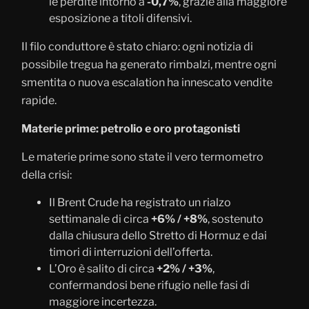
le perdite intorno a
-0,7%
, grazie alla maggiore
esposizione a titoli difensivi.
Il filo conduttore è stato chiaro: ogni notizia di
possibile tregua ha generato rimbalzi, mentre ogni
smentita o nuova escalation ha innescato vendite
rapide.
Materie prime: petrolio e oro protagonisti
Le materie prime sono state il vero termometro
della crisi:
Il Brent Crude ha registrato un rialzo
settimanale di circa
+6% / +8%
, sostenuto
dalla chiusura dello Stretto di Hormuz e dai
timori di interruzioni dell’offerta.
L’Oro è salito di circa
+2% / +3%
,
confermandosi bene rifugio nelle fasi di
maggiore incertezza.