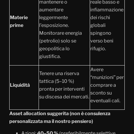
mantenere o
reale basso e
aumentare
infiammazione
Materie
leggermente
dei rischi
prime
l’esposizione.
globali
Monitorare energia
spingono
(petrolio) solo se
verso beni
geopolitica lo
rifugio.
giustifica.
Avere
Tenere una riserva
“munizioni” per
tattica (5–10 %)
Liquidità
comprare a
pronta per interventi
sconto su
su discesa dei mercati.
eventuali cali.
Asset allocation suggerita (non è consulenza
personalizzata ma il nostro pensiero)
Azioni:
40–50 %
(preferibilmente selettive,