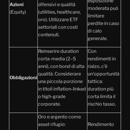
esposizione
Azioni
difensivi e qualità
moderata può
(Equity)
(utilities, healthcare,
limitare
oro). Utilizzare ETF
perdite in caso
settoriali con costi
di calo
contenuti.
generale.
Reinserire duration
Con
corta-media (2–5
rendimenti in
anni), con bond di alta
rialzo, c’è
qualità. Considerare
un'opportunità
Obbligazioni
una piccola porzione
tattica:
in titoli inflation-linked
duration più
o high-grade
corta limita il
corporate.
rischio tasso.
Oro e argento come
asset rifugio:
Rendimento