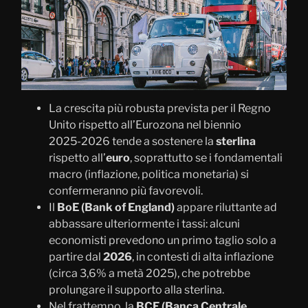
La crescita più robusta prevista per il Regno
Unito rispetto all’Eurozona nel biennio
2025‑2026 tende a sostenere la
sterlina
rispetto all’
euro
, soprattutto se i fondamentali
macro (inflazione, politica monetaria) si
confermeranno più favorevoli.
Il
BoE (Bank of England)
appare riluttante ad
abbassare ulteriormente i tassi: alcuni
economisti prevedono un primo taglio solo a
partire dal
2026
, in contesti di alta inflazione
(circa 3,6% a metà 2025), che potrebbe
prolungare il supporto alla sterlina.
Nel frattempo, la
BCE (Banca Centrale