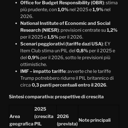
Office for Budget Responsibility (OBR)
: stima
più prudente, con
1,0%
nel 2025 e
1,9%
nel
2026.
National Institute of Economic and Social
Research (NIESR)
: previsioni centrate su
1,2%
per il 2025 e
1,5%
per il 2026.
Scenari peggiorativi (tariffe dazi USA)
: EY
Item Club stima un PIL del
0,8%
per il 2025 e
del
0,9%
per il 2026, sotto le previsioni più
ottimistiche.
IMF – impatto tariffe
: avverte che le tariffe
Trump potrebbero ridurre il PIL britannico di
circa
0,3 punti percentuali entro il 2026
.
Sintesi comparativa: prospettive di crescita
2025
Area
(crescita
2026
Note principali
geografica
PIL
(prevista)