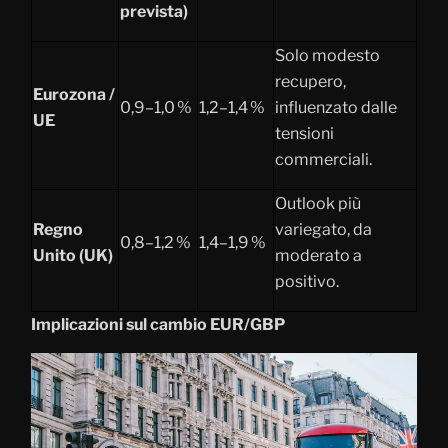
prevista)
Solo modesto
recupero,
Eurozona /
0,9–1,0 %
1,2–1,4 %
influenzato dalle
UE
tensioni
commerciali.
Outlook più
Regno
variegato, da
0,8–1,2 %
1,4–1,9 %
Unito (UK)
moderato a
positivo.
Implicazioni sul cambio EUR/GBP