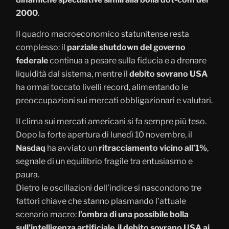
2000
.
Il quadro macroeconomico statunitense resta
complesso: il
parziale shutdown del governo
federale
continua a pesare sulla fiducia e a drenare
liquidità dal sistema, mentre il
debito sovrano USA
ha ormai toccato livelli record, alimentando le
preoccupazioni sui mercati obbligazionari e valutari.
Il clima sui mercati americani si fa sempre più teso.
Dopo la forte apertura di lunedì 10 novembre, il
Nasdaq
ha avviato un
ritracciamento vicino all’1%
,
segnale di un equilibrio fragile tra entusiasmo e
paura.
Dietro le oscillazioni dell’indice si nascondono tre
fattori chiave che stanno plasmando l’attuale
scenario macro:
l’ombra di una possibile bolla
sull’intelligenza artificiale
,
il debito sovrano USA ai