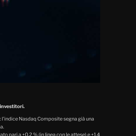
investitori.
: l’indice Nasdaq Composite segna già una
a.
o pari a +0,2 % (in linea con le attese) e +1,4