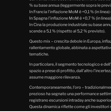
% su base annua (leggermente sopra le previs
In Francia l’inflazione MoM è +0,1 % (in linea
In Spagna l’inflazione MoM è +0,7 % (in linea)
In Cina la produzione industriale su base ann
scende a 5,1 % (rispetto al 5,2 % previsto).
Questo mix – crescita debole in Europa, inflaz
rallentamento globale, abbinata a aspettative su
tematiche.
In particolare, il segmento tecnologico e dell’
spazio a prese di profitto, dall’altro l’incerte
assume maggiore rilevanza.
Contemporaneamente, l’oro – tradizionalment
prezioso ha segnato una performance setti
registrano escursioni intraday anche superior
Questa dinamica riflette come gli investitori 