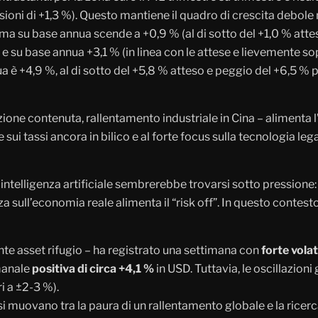
ioni di +1,3 %). Questo mantiene il quadro di crescita debole
) ma su base annua scende a +0,9 % (al di sotto del +1,0 % atte
 e su base annua +3,1 % (in linea con le attese e lievemente so
ua è +4,9 %, al di sotto del +5,8 % atteso e peggio del +6,5 
ione contenuta, rallentamento industriale in Cina – alimenta l’
i tassi ancora in bilico e al forte focus sulla tecnologia legata
intelligenza artificiale sembrerebbe trovarsi sotto pressione: d
zza sull’economia reale alimenta il “risk off”. In questo contesto
e asset rifugio – ha registrato una settimana con
forte volat
manale
positiva di circa +4,1 %
in USD. Tuttavia, le oscillazioni
i a ±2-3 %).
si muovano tra la paura di un rallentamento globale e la ricerc