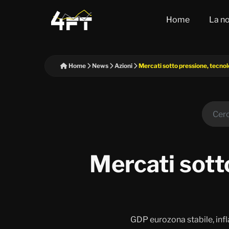
Home
La no
Home
News
Azioni
Mercati sotto pressione, tecnolog
Mercati sotto
GDP eurozona stabile, infla