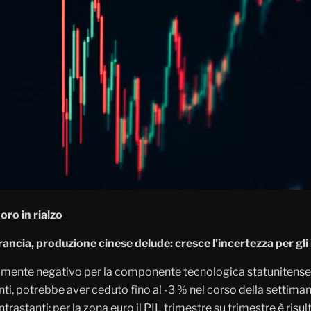
oro in rialzo
rancia, produzione cinese delude: cresce l’incertezza per gli 
samente negativo per la componente tecnologica statunitense
nti, potrebbe aver ceduto fino al -3 % nel corso della settiman
tanti: per la zona euro il PIL trimestre su trimestre è risultat