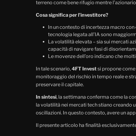
terreno come bene rifugio mentre l’azionario
Cosa significa per l’investitore?
In un contesto di incertezza macro con c
tecnologia legata all’IA sono maggiorm
La volatilità elevata – sia sui mercati az
capacità di navigare fasi di disorienta
Le movenze dell’oro indicano che molti 
In tale scenario,
4FT Invest
si propone come s
monitoraggio del rischio in tempo reale e str
preservare il capitale.
In sintesi
, la settimana conferma come la com
la volatilità nei mercati tech stiano creand
oscillazioni. In questo contesto, avere un ap
Il presente articolo ha finalità esclusivame