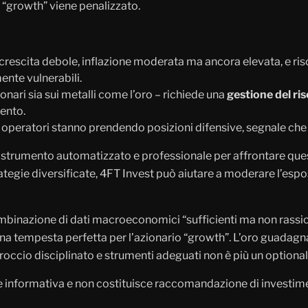
 “growth” viene penalizzato.
rescita debole, inflazione moderata ma ancora elevata, e rischi
ente vulnerabili.
ionari sia sui metalli come l’oro – richiede una
gestione del ris
mento.
operatori stanno prendendo posizioni difensive, segnale che l
trumento automatizzato e professionale per affrontare ques
ategie diversificate, 4FT Invest può aiutare a moderare l’espo
binazione di dati macroeconomici “sufficienti ma non rassicur
o una tempesta perfetta per l’azionario “growth”. L’oro guada
proccio disciplinato e strumenti adeguati non è più un optional
nte informativa e non costituisce raccomandazione di investim