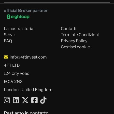
official Broker partner
La nostra storia
Contatti
Servizi
Termini e Condizioni
FAQ
Privacy Policy
Gestisci cookie
info@4ftinvest.com
4FT LTD
124 City Road
EC1V 2NX
London - United Kingdom
Restiamo in contatto